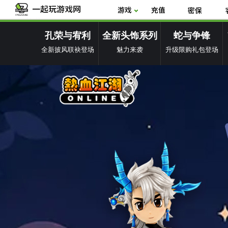
孔荣与宥利
全新头饰系列
蛇与争锋
全新披风联袂登场
魅力来袭
升级限购礼包登场