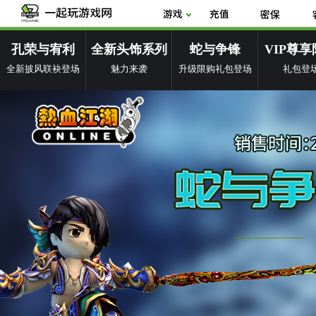
孔荣与宥利
全新头饰系列
蛇与争锋
VIP尊
全新披风联袂登场
魅力来袭
升级限购礼包登场
礼包登